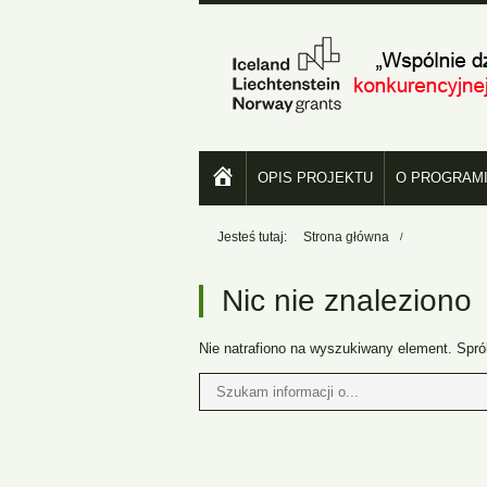
Budowa edukacyjnych stref zielonych w P
Menu
#
OPIS PROJEKTU
O PROGRAM
Jesteś tutaj:
Strona główna
Nic nie znaleziono
Nie natrafiono na wyszukiwany element. Spró
Tutaj
wpisz
szukaną
frazę: