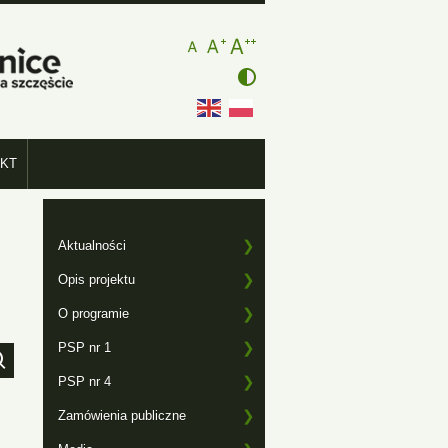
Szkoły
Dobrego
-
Klimatu
ozienicach na rzecz łagodzenia klimatu i
KT
Menu
2
Aktualności
Opis projektu
O programie
PSP nr 1
PSP nr 4
Zamówienia publiczne