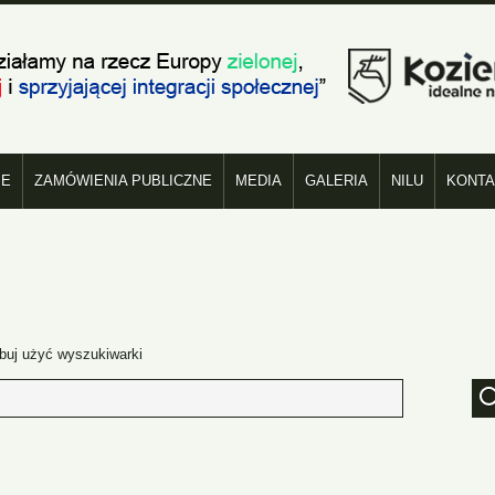
ublicznej Szkole Podstawowej nr 1 i Publicznej Szkole Podstawowej nr 4 w K
adaptacji do ich skutków
IE
ZAMÓWIENIA PUBLICZNE
MEDIA
GALERIA
NILU
KONTA
buj użyć wyszukiwarki